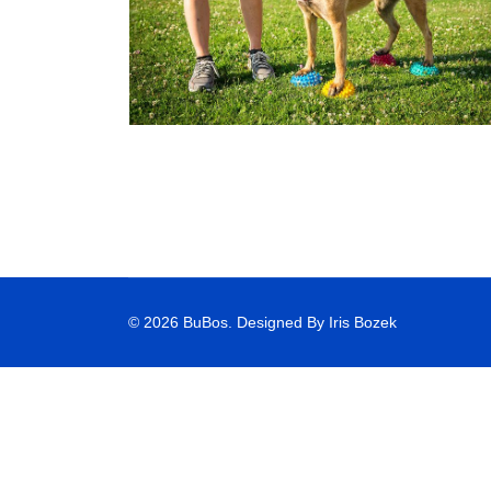
© 2026 BuBos. Designed By Iris Bozek