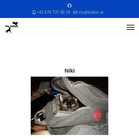
+43 676 737 99 38
iris@bubos.at
Niki